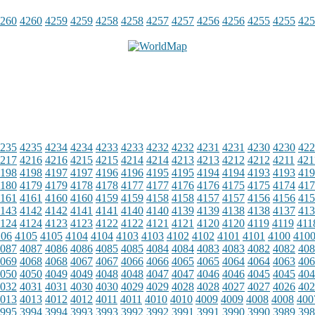
260
4260
4259
4259
4258
4258
4257
4257
4256
4256
4255
4255
425
235
4235
4234
4234
4233
4233
4232
4232
4231
4231
4230
4230
422
217
4216
4216
4215
4215
4214
4214
4213
4213
4212
4212
4211
421
198
4198
4197
4197
4196
4196
4195
4195
4194
4194
4193
4193
419
180
4179
4179
4178
4178
4177
4177
4176
4176
4175
4175
4174
417
161
4161
4160
4160
4159
4159
4158
4158
4157
4157
4156
4156
415
143
4142
4142
4141
4141
4140
4140
4139
4139
4138
4138
4137
413
124
4124
4123
4123
4122
4122
4121
4121
4120
4120
4119
4119
411
106
4105
4105
4104
4104
4103
4103
4102
4102
4101
4101
4100
410
087
4087
4086
4086
4085
4085
4084
4084
4083
4083
4082
4082
408
069
4068
4068
4067
4067
4066
4066
4065
4065
4064
4064
4063
406
050
4050
4049
4049
4048
4048
4047
4047
4046
4046
4045
4045
404
032
4031
4031
4030
4030
4029
4029
4028
4028
4027
4027
4026
402
013
4013
4012
4012
4011
4011
4010
4010
4009
4009
4008
4008
400
995
3994
3994
3993
3993
3992
3992
3991
3991
3990
3990
3989
398