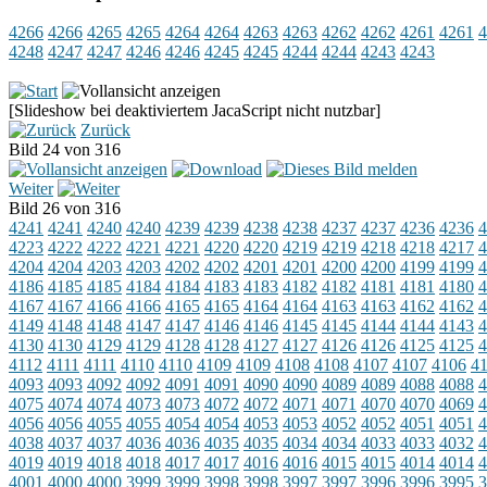
4266
4266
4265
4265
4264
4264
4263
4263
4262
4262
4261
4261
4
4248
4247
4247
4246
4246
4245
4245
4244
4244
4243
4243
[Slideshow bei deaktiviertem JacaScript nicht nutzbar]
Zurück
Bild 24 von 316
Weiter
Bild 26 von 316
4241
4241
4240
4240
4239
4239
4238
4238
4237
4237
4236
4236
4
4223
4222
4222
4221
4221
4220
4220
4219
4219
4218
4218
4217
4
4204
4204
4203
4203
4202
4202
4201
4201
4200
4200
4199
4199
4
4186
4185
4185
4184
4184
4183
4183
4182
4182
4181
4181
4180
4
4167
4167
4166
4166
4165
4165
4164
4164
4163
4163
4162
4162
4
4149
4148
4148
4147
4147
4146
4146
4145
4145
4144
4144
4143
4
4130
4130
4129
4129
4128
4128
4127
4127
4126
4126
4125
4125
4
4112
4111
4111
4110
4110
4109
4109
4108
4108
4107
4107
4106
4
4093
4093
4092
4092
4091
4091
4090
4090
4089
4089
4088
4088
4
4075
4074
4074
4073
4073
4072
4072
4071
4071
4070
4070
4069
4
4056
4056
4055
4055
4054
4054
4053
4053
4052
4052
4051
4051
4
4038
4037
4037
4036
4036
4035
4035
4034
4034
4033
4033
4032
4
4019
4019
4018
4018
4017
4017
4016
4016
4015
4015
4014
4014
4
4001
4000
4000
3999
3999
3998
3998
3997
3997
3996
3996
3995
3