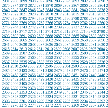
2901
2900
2899
2898
2897
2896
2895
2894
2893
2892
2891
2890
2
2875
2874
2873
2872
2871
2870
2869
2868
2867
2866
2865
2864
2
2849
2848
2847
2846
2845
2844
2843
2842
2841
2840
2839
2838
2
2823
2822
2821
2820
2819
2818
2817
2816
2815
2814
2813
2812
2
2797
2796
2795
2794
2793
2792
2791
2790
2789
2788
2787
2786
2
2771
2770
2769
2768
2767
2766
2765
2764
2763
2762
2761
2760
2
2745
2744
2743
2742
2741
2740
2739
2738
2737
2736
2735
2734
2
2719
2718
2717
2716
2715
2714
2713
2712
2711
2710
2709
2708
2
2693
2692
2691
2690
2689
2688
2687
2686
2685
2684
2683
2682
2
2667
2666
2665
2664
2663
2662
2661
2660
2659
2658
2657
2656
2
2641
2640
2639
2638
2637
2636
2635
2634
2633
2632
2631
2630
2
2615
2614
2613
2612
2611
2610
2609
2608
2607
2606
2605
2604
2
2589
2588
2587
2586
2585
2584
2583
2582
2581
2580
2579
2578
2
2563
2562
2561
2560
2559
2558
2557
2556
2555
2554
2553
2552
2
2537
2536
2535
2534
2533
2532
2531
2530
2529
2528
2527
2526
2
2511
2510
2509
2508
2507
2506
2505
2504
2503
2502
2501
2500
2
2485
2484
2483
2482
2481
2480
2479
2478
2477
2476
2475
2474
2
2459
2458
2457
2456
2455
2454
2453
2452
2451
2450
2449
2448
2
2433
2432
2431
2430
2429
2428
2427
2426
2425
2424
2423
2422
2
2407
2406
2405
2404
2403
2402
2401
2400
2399
2398
2397
2396
2
2381
2380
2379
2378
2377
2376
2375
2374
2373
2372
2371
2370
2
2355
2354
2353
2352
2351
2350
2349
2348
2347
2346
2345
2344
2
2329
2328
2327
2326
2325
2324
2323
2322
2321
2320
2319
2318
2
2303
2302
2301
2300
2299
2298
2297
2296
2295
2294
2293
2292
2
2277
2276
2275
2274
2273
2272
2271
2270
2269
2268
2267
2266
2