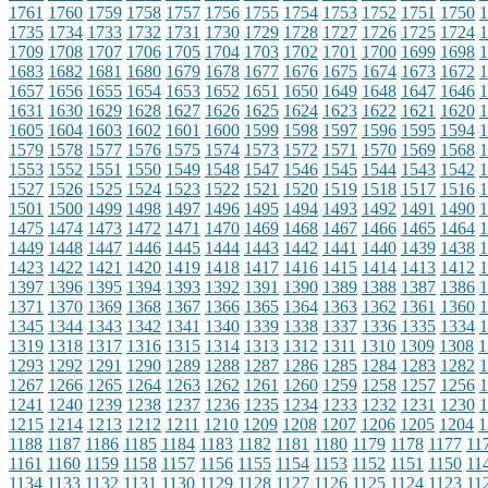
1761
1760
1759
1758
1757
1756
1755
1754
1753
1752
1751
1750
1
1735
1734
1733
1732
1731
1730
1729
1728
1727
1726
1725
1724
1
1709
1708
1707
1706
1705
1704
1703
1702
1701
1700
1699
1698
1
1683
1682
1681
1680
1679
1678
1677
1676
1675
1674
1673
1672
1
1657
1656
1655
1654
1653
1652
1651
1650
1649
1648
1647
1646
1
1631
1630
1629
1628
1627
1626
1625
1624
1623
1622
1621
1620
1
1605
1604
1603
1602
1601
1600
1599
1598
1597
1596
1595
1594
1
1579
1578
1577
1576
1575
1574
1573
1572
1571
1570
1569
1568
1
1553
1552
1551
1550
1549
1548
1547
1546
1545
1544
1543
1542
1
1527
1526
1525
1524
1523
1522
1521
1520
1519
1518
1517
1516
1
1501
1500
1499
1498
1497
1496
1495
1494
1493
1492
1491
1490
1
1475
1474
1473
1472
1471
1470
1469
1468
1467
1466
1465
1464
1
1449
1448
1447
1446
1445
1444
1443
1442
1441
1440
1439
1438
1
1423
1422
1421
1420
1419
1418
1417
1416
1415
1414
1413
1412
1
1397
1396
1395
1394
1393
1392
1391
1390
1389
1388
1387
1386
1
1371
1370
1369
1368
1367
1366
1365
1364
1363
1362
1361
1360
1
1345
1344
1343
1342
1341
1340
1339
1338
1337
1336
1335
1334
1
1319
1318
1317
1316
1315
1314
1313
1312
1311
1310
1309
1308
1
1293
1292
1291
1290
1289
1288
1287
1286
1285
1284
1283
1282
1
1267
1266
1265
1264
1263
1262
1261
1260
1259
1258
1257
1256
1
1241
1240
1239
1238
1237
1236
1235
1234
1233
1232
1231
1230
1
1215
1214
1213
1212
1211
1210
1209
1208
1207
1206
1205
1204
1
1188
1187
1186
1185
1184
1183
1182
1181
1180
1179
1178
1177
11
1161
1160
1159
1158
1157
1156
1155
1154
1153
1152
1151
1150
11
1134
1133
1132
1131
1130
1129
1128
1127
1126
1125
1124
1123
11