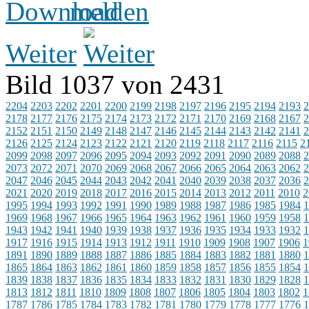
Weiter
Bild 1037 von 2431
2204
2203
2202
2201
2200
2199
2198
2197
2196
2195
2194
2193
2
2178
2177
2176
2175
2174
2173
2172
2171
2170
2169
2168
2167
2
2152
2151
2150
2149
2148
2147
2146
2145
2144
2143
2142
2141
2
2126
2125
2124
2123
2122
2121
2120
2119
2118
2117
2116
2115
2
2099
2098
2097
2096
2095
2094
2093
2092
2091
2090
2089
2088
2
2073
2072
2071
2070
2069
2068
2067
2066
2065
2064
2063
2062
2
2047
2046
2045
2044
2043
2042
2041
2040
2039
2038
2037
2036
2
2021
2020
2019
2018
2017
2016
2015
2014
2013
2012
2011
2010
2
1995
1994
1993
1992
1991
1990
1989
1988
1987
1986
1985
1984
1
1969
1968
1967
1966
1965
1964
1963
1962
1961
1960
1959
1958
1
1943
1942
1941
1940
1939
1938
1937
1936
1935
1934
1933
1932
1
1917
1916
1915
1914
1913
1912
1911
1910
1909
1908
1907
1906
1
1891
1890
1889
1888
1887
1886
1885
1884
1883
1882
1881
1880
1
1865
1864
1863
1862
1861
1860
1859
1858
1857
1856
1855
1854
1
1839
1838
1837
1836
1835
1834
1833
1832
1831
1830
1829
1828
1
1813
1812
1811
1810
1809
1808
1807
1806
1805
1804
1803
1802
1
1787
1786
1785
1784
1783
1782
1781
1780
1779
1778
1777
1776
1