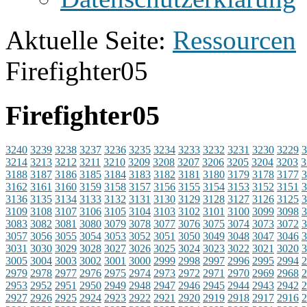
Aktuelle Seite:
Ressourcen
Firefighter05
Firefighter05
3240
3239
3238
3237
3236
3235
3234
3233
3232
3231
3230
3229
3
3214
3213
3212
3211
3210
3209
3208
3207
3206
3205
3204
3203
3
3188
3187
3186
3185
3184
3183
3182
3181
3180
3179
3178
3177
3
3162
3161
3160
3159
3158
3157
3156
3155
3154
3153
3152
3151
3
3136
3135
3134
3133
3132
3131
3130
3129
3128
3127
3126
3125
3
3109
3108
3107
3106
3105
3104
3103
3102
3101
3100
3099
3098
3
3083
3082
3081
3080
3079
3078
3077
3076
3075
3074
3073
3072
3
3057
3056
3055
3054
3053
3052
3051
3050
3049
3048
3047
3046
3
3031
3030
3029
3028
3027
3026
3025
3024
3023
3022
3021
3020
3
3005
3004
3003
3002
3001
3000
2999
2998
2997
2996
2995
2994
2
2979
2978
2977
2976
2975
2974
2973
2972
2971
2970
2969
2968
2
2953
2952
2951
2950
2949
2948
2947
2946
2945
2944
2943
2942
2
2927
2926
2925
2924
2923
2922
2921
2920
2919
2918
2917
2916
2